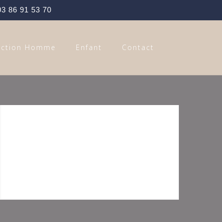
03 86 91 53 70
ection Homme
Enfant
Contact