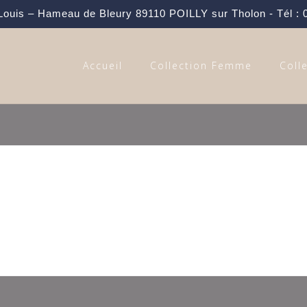
 Louis – Hameau de Bleury 89110 POILLY sur Tholon - Tél : 
Accueil
Collection Femme
Coll